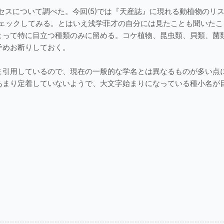
スについて調べた。今回(5)では『天産誌』に現れる動植物のリ
チェックしてみる。とはいえ浅学菲才の自分には見たことも聞いたこ
よって特に目立つ種類のみに留める。コケ植物、昆虫類、貝類、菌
予めお断りしておく。
ま引用しているので、現在の一般的な学名とは異なるものが多い点
あまり定着していないようで、大文字始まりになっている種小名が