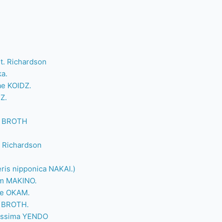
. Richardson
a.
 KOIDZ.
Z.
 BROTH
 Richardson
is nipponica NAKAI.)
um MAKINO.
e OKAM.
 BROTH.
ssima YENDO