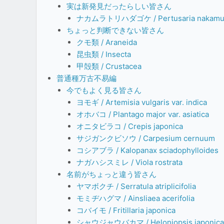
実は新発見だったらしい皆さん
ナカムラトリハダゴケ / Pertusaria nakamura
ちょっと判断できない皆さん
クモ類 / Araneida
昆虫類 / Insecta
甲殻類 / Crustacea
普通種万古不易編
今でもよく見る皆さん
ヨモギ / Artemisia vulgaris var. indica
オホバコ / Plantago major var. asiatica
オニタビラコ / Crepis japonica
サジガンクビソウ / Carpesium cernuum
コシアブラ / Kalopanax sciadophylloides
ナガハシスミレ / Viola rostrata
名前がちょっと違う皆さん
ヤマボクチ / Serratula atriplicifolia
モミヂハグマ / Ainsliaea acerifolia
コバイモ / Fritillaria japonica
シャウジャウバカマ / Heloniopsis japonic