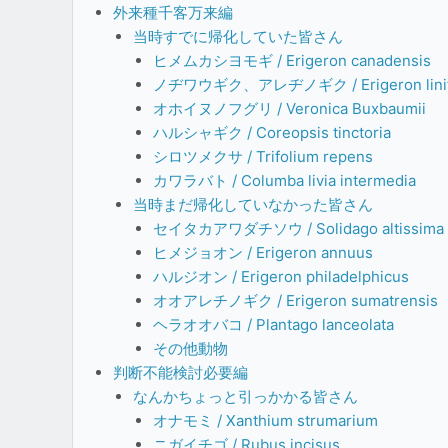
外来種千客万来編
当時すでに帰化していた皆さん
ヒメムカシヨモギ / Erigeron canadensis
ノヂワウギク、アレヂノギク / Erigeron linif
オホイヌノフグリ / Veronica Buxbaumii
ハルシャギク / Coreopsis tinctoria
シロツメクサ / Trifolium repens
カワラバト / Columba livia intermedia
当時まだ帰化していなかった皆さん
セイタカアワダチソウ / Solidago altissima
ヒメジョオン / Erigeron annuus
ハルジオン / Erigeron philadelphicus
オオアレチノギク / Erigeron sumatrensis
ヘラオオバコ / Plantago lanceolata
その他動物
判断不能検討必要編
なんかちょっと引っかかる皆さん
オナモミ / Xanthium strumarium
ニガイチゴ / Rubus incisus