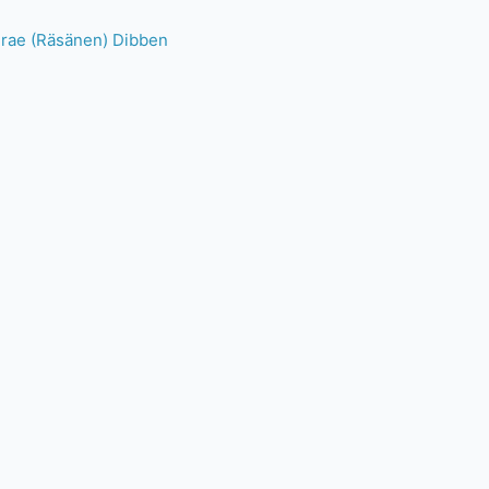
e (Räsänen) Dibben
a