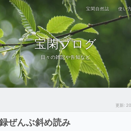
宝閑自然誌
使い
宝閑ブログ
日々の雑記や告知など
更新:
2
目録ぜんぶ斜め読み