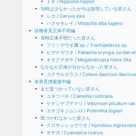
トキ / Nipponia nippon
当時は少なかったが今は急増している皆さん
シカ / Cervus sika
ハクセキレイ / Motacilla alba lugens
珍種発見正体不明編
当時正体不明だった皆さん
フリソデウオ属 sp. / Trachipeterus sp.
ヒゲナガウオ / Pallasina eryngia Jordan et.
オオグチボヤ / Megalodicopia hians Oka
なかなか正体が分からなかった皆さん
コクマルガラス / Coleus dauricus dauricu
未発見捜索途中編
まだ見つかっていない皆さん
ユキツバキ / Camellia rusticana
ケナシヤブデマリ / Viburnum plicatum var. 
エチゴキジムシロ / Potentilla togasii
気づかれなかった皆さん
クロサンショウウオ / Hynobius nigrescen
オナガ / Cyanopica cyanus