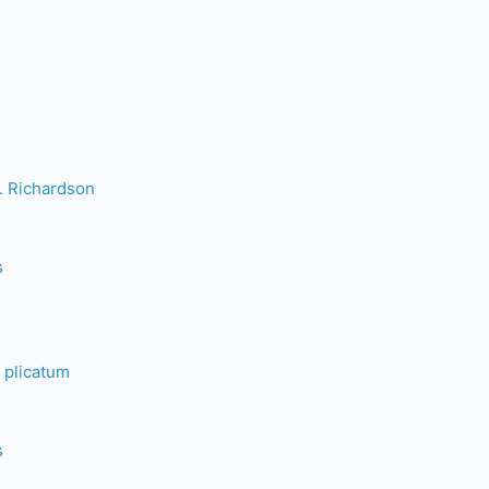
 Richardson
s
plicatum
s