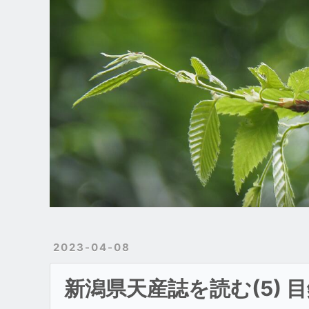
宝閑自然誌
使い方
参考資料
ブログ
About
トップ
2023-04-08
新潟県天産誌を読む(5) 