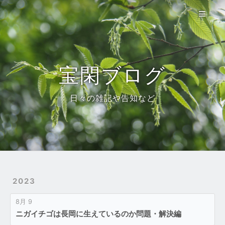
宝閑自然誌
使い方
参考資料
宝閑ブログ
ブログ
日々の雑記や告知など
About
トップ
2023
8月 9
ニガイチゴは長岡に生えているのか問題・解決編