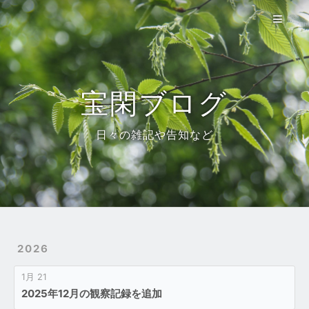
宝閑自然誌
使い方
参考資料
宝閑ブログ
ブログ
日々の雑記や告知など
About
トップ
2026
1月 21
2025年12月の観察記録を追加