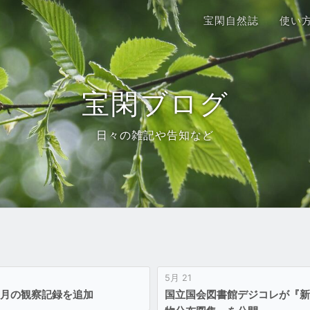
宝閑自然誌
使い
宝閑ブログ
日々の雑記や告知など
5月 21
年8月の観察記録を追加
国立国会図書館デジコレが『