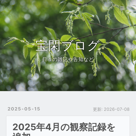
宝閑自然誌
使い方
参考資料
宝閑ブログ
ブログ
日々の雑記や告知など
About
トップ
2025-05-15
更新:
2026-07-08
2025年4月の観察記録を