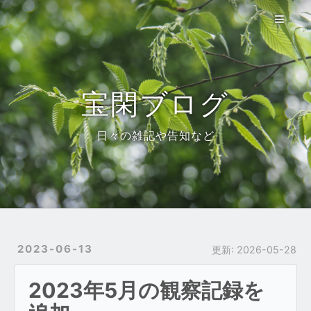
宝閑自然誌
使い方
参考資料
宝閑ブログ
ブログ
日々の雑記や告知など
About
トップ
2023-06-13
更新:
2026-05-28
2023年5月の観察記録を